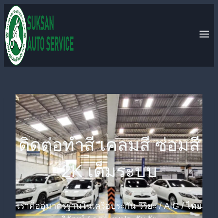
Skip
to
content
ติดต่อทำสี เคลมสี ซ่อมสี
2K เต็มระบบ
เราคืออู่มาตรฐานในเครือประกัน วิริยะ / AIG / ไทย