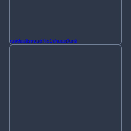
ศูนย์ซ่อมสีรถยนต์ No1 ย่านนวมินทร์