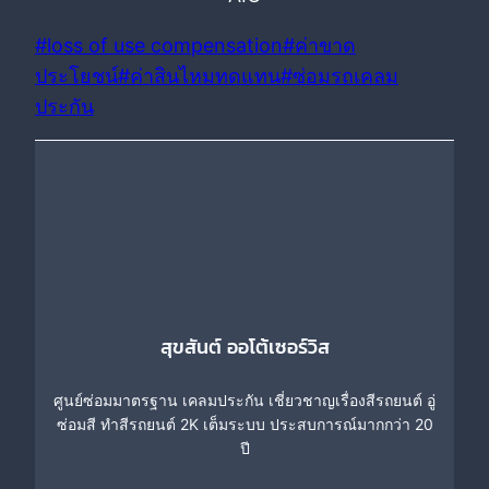
Post
#
loss of use compensation
#
ค่าขาด
Tags:
ประโยชน์
#
ค่าสินไหมทดแทน
#
ซ่อมรถเคลม
ประกัน
สุขสันต์ ออโต้เซอร์วิส
ศูนย์ซ่อมมาตรฐาน เคลมประกัน เชี่ยวชาญเรื่องสีรถยนต์ อู่
ซ่อมสี ทำสีรถยนต์ 2K เต็มระบบ ประสบการณ์มากกว่า 20
ปี