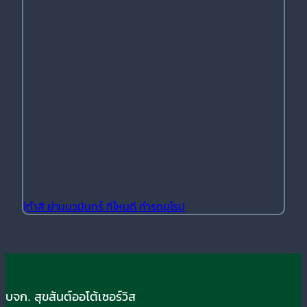
อู่ทำสี ย่านนวมินทร์ ที่ไหนดี ทำรถยุโรป
บจก. สุขสันต์ออโต้เซอร์วิส